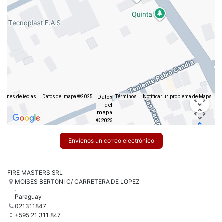
Datos
iones de teclas
Datos del mapa ©2025
Términos
Notificar un problema de Maps
del
mapa
©2025
Envíenos un correo electrónico
FIRE MASTERS SRL
MOISES BERTONI C/ CARRETERA DE LOPEZ
.
Paraguay
021311847
+595 21 311 847